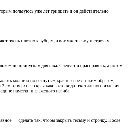
торым пользуюсь уже лет тридцать и он действительно
ют очень плотно к зубцам, а вот уже тесьму и строчку
локом по припускам для шва. Следует их расправить, а потом
иколоть молнию по согнутым краям разреза таким образом,
 2 см от верхнего края какого-то вида текстильного изделия.
едине наметки и глаженого изгиба.
вное — сделать так, чтобы закрыть тесьму и строчку. После