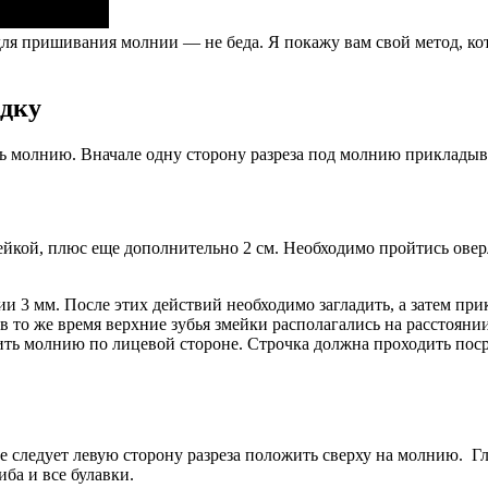
ля пришивания молнии — не беда. Я покажу вам свой метод, ко
адку
ь молнию. Вначале одну сторону разреза под молнию прикладыва
мейкой, плюс еще дополнительно 2 см. Необходимо пройтись овер
ии 3 мм. После этих действий необходимо загладить, а затем пр
в то же время верхние зубья змейки располагались на расстоянии
ть молнию по лицевой стороне. Строчка должна проходить поср
следует левую сторону разреза положить сверху на молнию. Гла
ба и все булавки.