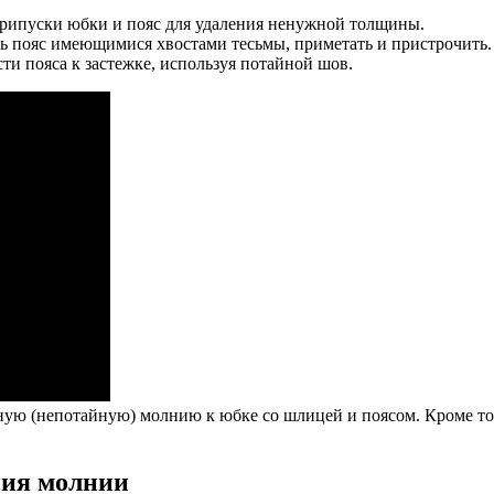
припуски юбки и пояс для удаления ненужной толщины.
 пояс имеющимися хвостами тесьмы, приметать и пристрочить. П
ти пояса к застежке, используя потайной шов.
ную (непотайную) молнию к юбке со шлицей и поясом. Кроме тог
ния молнии