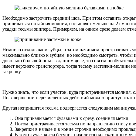
Необходимо застрочить средний шов. При этом оставить открыт
пришиваться потайная молния, составляет меньше на 2 см в от
усадки тесьмы зиппера. Примеряем, на одном срезе делаем отме
Немного откидываем зубцы, а затем начинаем прострачивать мо
максимально близко к зубцам, но необходимо смотреть, чтобы 
довольно большой опыт в данном деле, то совсем необязательно
имеет верхнего транспортера, тогда тесьму застежки-молнии н
закрепку.
Нужно знать, что если участок, куда пристрачивается молния, 
По завершении перечисленных действий можно приступать к пр
Другая непришитая тесьма подвергается следующим манипуля
Она прикалывается булавками к срезу, соединяя метки.
Потом пристрачивается тесьма по направлению снизу вве
Закрепки в начале и в конце строчки необходимо проклад
В том случае, когда бегунок находится над скатанным уча