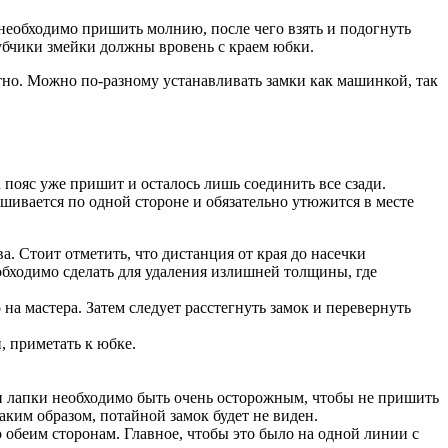
 необходимо пришить молнию, после чего взять и подогнуть
зубчики змейки должны вровень с краем юбки.
атно. Можно по-разному устанавливать замки как машинкой, так
 пояс уже пришит и осталось лишь соединить все сзади.
шивается по одной стороне и обязательно утюжится в месте
а. Стоит отметить, что дистанция от края до насечки
обходимо сделать для удаления излишней толщины, где
на мастера. Затем следует расстегнуть замок и перевернуть
, приметать к юбке.
и лапки необходимо быть очень осторожным, чтобы не пришить
аким образом, потайной замок будет не виден.
 обеим сторонам. Главное, чтобы это было на одной линии с