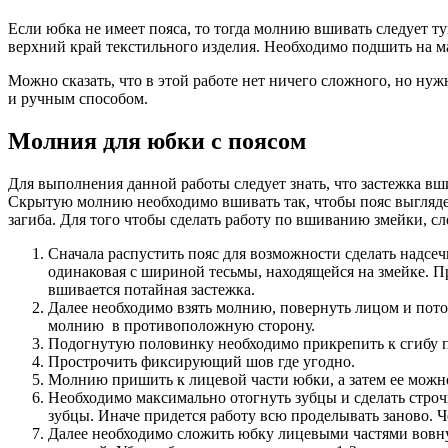
Если юбка не имеет пояса, то тогда молнию вшивать следует 
верхний край текстильного изделия. Необходимо подшить на м
Можно сказать, что в этой работе нет ничего сложного, но нуж
и ручным способом.
Молния для юбки с поясом
Для выполнения данной работы следует знать, что застежка вш
Скрытую молнию необходимо вшивать так, чтобы пояс выглядел 
загиба. Для того чтобы сделать работу по вшиванию змейки, сл
Сначала распустить пояс для возможности сделать надсечк
одинаковая с шириной тесьмы, находящейся на змейке. П
вшивается потайная застежка.
Далее необходимо взять молнию, повернуть лицом и потом
молнию в противоположную сторону.
Подогнутую половинку необходимо прикрепить к сгибу поя
Прострочить фиксирующий шов где угодно.
Молнию пришить к лицевой части юбки, а затем ее можно
Необходимо максимально отогнуть зубцы и сделать стро
зубцы. Иначе придется работу всю проделывать заново. Ч
Далее необходимо сложить юбку лицевыми частями вовнут