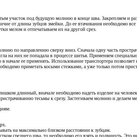
ым участок под будущую молнию в конце шва. Закрепляем и разг
личие от длины зубцов змейки. До ее втачивания необходимо вс
тки мелом и отпечатываем их на другой срез.
лнию по направлению сверху вниз. Сначала одну часть прострач
игла на них не попадала в процессе шитья. Применяем специаль
 в начале ее применять. Использование транспортера позволяет 
еобходимо приметать косыми стежками, а уже только потом прист
слишком длинный, вначале необходимо надеть изделие на человек
истрачиванию тесьмы к срезу. Застегиваем молнию и делаем мет
циям:
рх.
ывать на максимально близком расстоянии к зубцам.
стком среднего шва, то необходимо его взять и подвинуть. Это не