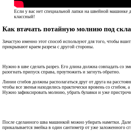
Если у вас нет специальной лапки на швейной машинке д
классный!
Как втачать потайную молнию под скл
Зачастую именно этот способ используют для того, чтобы вшит
прикрывают краем разреза с другой стороны.
Нужно в шве сделать разрез. Его длина должна совпадать со з
разогнать припуск справа, проутюжить и загнуть обратно.
Линии сгибов должны располагаться друг от друга на расстоян
чтобы все звенья находились практически вровень со сгибом, а 
Нужно зафиксировать молнию, убрать булавки и уже пристрочи
После сделанного шва машинкой можно убирать наметки. Далее 
прикалывается змейка в один сантиметр от уже заложенного сги