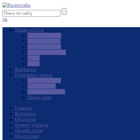
ok
Наши услуги
Шторы на заказ
Пошив одежды
Ремонт одежды
Монтаж карнизов
Цены
О нас
Контакты
Полезные советы
Ремонт одежды
Дизайн штор
Полезные советы
Шьем сами
Главная
Контакты
Об ателье
Ремонт одежды
Дизайн штор
Шьем сами