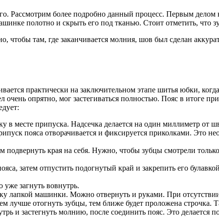
туго. Рассмотрим более подробно данный процесс. Первым делом
ашинке полотно и скрыть его под тканью. Стоит отметить, что 
но, чтобы там, где заканчивается молния, шов был сделан аккур
ивается практически на заключительном этапе шитья юбки, когда
очень опрятно, мог застегиваться полностью. Пояс в итоге при
едует:
у в месте припуска. Надсечка делается на один миллиметр от шв
рипуск пояса отворачивается и фиксируется приколками. Это не
 подвернуть края на себя. Нужно, чтобы зубцы смотрели только 
са, затем отпустить подогнутый край и закрепить его булавкой
 уже загнуть вовнутрь.
чку лапкой машинки. Можно отвернуть и руками. При отсутстви
ем лучше отогнуть зубцы, тем ближе будет проложена строчка. Т
рь и застегнуть молнию, после соединить пояс. Это делается по