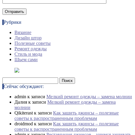
Рубрики
Вязание
Дизайн штор
Полезные советы
Ремонт одежды
Стиль и мода
Шьем сами
Найти:
Сейчас обсуждают:
admin
к записи
Мелкий ремонт одежды – замена молнии
Далия
к записи
Мелкий ремонт одежды – замена
молнии
Qikiterast
к записи
Как зашить джинсы – полезные
советы к распространенным проблемам
droidmod
к записи
Как зашить джинсы – полезные
советы к распространенным проблемам
admin
к записи
Реставрация джинсов – учимся зашивать