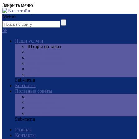
Закрыть меню
Меню
ok
Наши услуги
Шторы на заказ
Пошив одежды
Ремонт одежды
Монтаж карнизов
Цены
О нас
Sub-menu
Контакты
Полезные советы
Ремонт одежды
Дизайн штор
Полезные советы
Шьем сами
Sub-menu
Главная
Контакты